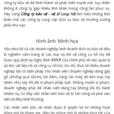
công ty bảo vệ đã hình thành và phát triển mạnh mẽ, tuy nhiên
không ít công ty gặp nhiều khó khăn trong công tác phục vụ.
Hãy cùng
Công ty bảo vệ - vệ sĩ
Long Hải
tìm hiểu những khó
khăn mà các công ty cung cấp dịch vụ bảo vệ thường vướng
phải như sau:
Hình ảnh: Minh họa
Hầu như tất cả các doanh nghiệp kinh doanh dịch vụ bảo vệ đều
bị nghiêm cấm trang bị các loại vũ khí và công cụ hỗ trợ đã
được quy định tại Nghị định
47/CP
của chính phủ về việc quản lý
vũ khí, vật liệu nổ và công cụ hỗ trợ. Do đó, thực tế nhiều doanh
nghiệp đã có biện pháp cho nhân viên chuyên nghiệp dùng gậy
gỗ (
Không quá 60cm
), bộ đàm, cùng các máy dò kim loại, tuy
nhiên như vậy thì đã vi phạm pháp luật. Không muốn vi phạm,
doanh nghiệp phải để nhân viên dùng tay không khi thi hành
nhiệm vụ, từ đấy việc nhân viên bảo vệ bị tấn công và phải vào
viện là điều bình thường.
Các nhân viên bảo vệ nhận được ít quyền lợi từ những hoạt
động mà họ tham gia, điều họ trông chờ là những lòng tốt của