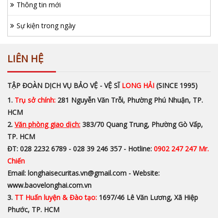
Thông tin mới
Sự kiện trong ngày
LIÊN HỆ
TẬP ĐOÀN DỊCH VỤ BẢO VỆ - VỆ SĨ
LONG HẢI
(SINCE 1995)
1.
Trụ sở chính:
281 Nguyễn Văn Trỗi, Phường Phú Nhuận, TP.
HCM
2.
Văn phòng giao dịch:
383/70 Quang Trung, Phường Gò Vấp,
TP. HCM
ĐT: 028 2232 6789 - 028 39 246 357 - Hotline:
0902 247 247 Mr.
Chiến
Email: longhaisecuritas.vn@gmail.com - Website:
www.baovelonghai.com.vn
3.
TT Huấn luyện & Đào tạo:
1697/46 Lê Văn Lương, Xã Hiệp
Phước, TP. HCM