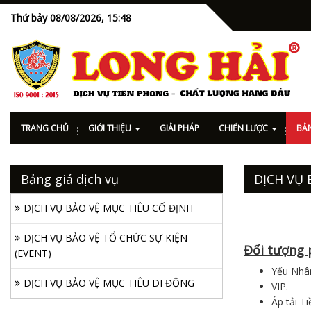
Thứ bảy 08/08/2026,
15:48
TRANG CHỦ
GIỚI THIỆU
GIẢI PHÁP
CHIẾN LƯỢC
BẢN
Bảng giá dịch vụ
DỊCH VỤ 
DỊCH VỤ BẢO VỆ MỤC TIÊU CỐ ĐỊNH
DỊCH VỤ BẢO VỆ TỔ CHỨC SỰ KIỆN
Đối tượng 
(EVENT)
Yếu Nhâ
DỊCH VỤ BẢO VỆ MỤC TIÊU DI ĐỘNG
VIP.
Áp tải T