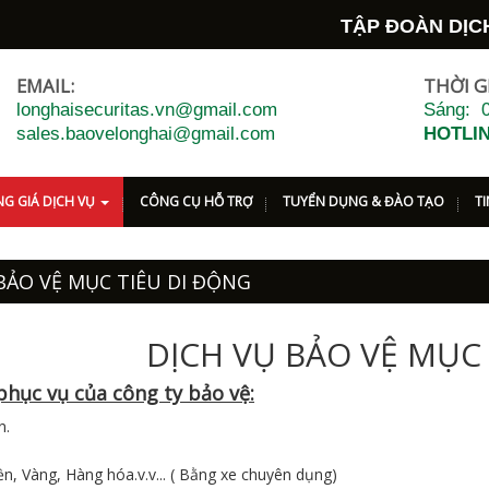
TẬP ĐOÀN DỊCH 
EMAIL:
THỜI G
longhaisecuritas.vn@gmail.com
Sáng: 0
sales.baovelonghai@gmail.com
HOTLIN
G GIÁ DỊCH VỤ
CÔNG CỤ HỖ TRỢ
TUYỂN DỤNG & ĐÀO TẠO
T
BẢO VỆ MỤC TIÊU DI ĐỘNG
DỊCH VỤ BẢO VỆ MỤC
phục vụ của công ty bảo vệ:
n.
iền, Vàng, Hàng hóa.v.v... ( Bằng xe chuyên dụng)