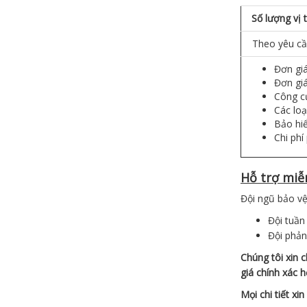
Số lượng vị t
Theo yêu cầ
Đơn gi
Đơn giá
Công c
Các loạ
Bảo hiể
Chi phí
Hỗ trợ miễn
Đội ngũ bảo vệ
Đội tuần
Đội phản
Chúng tôi xin 
giá chính xác h
Mọi chi tiết xi