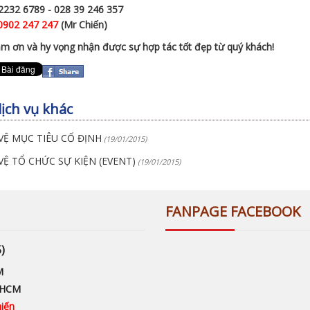
 2232 6789 - 028 39 246 357
0902 247 247
(Mr Chiến)
cảm ơn và hy vọng nhận được sự hợp tác tốt đẹp từ quý khách!
ịch vụ khác
VỆ MỤC TIÊU CỐ ĐỊNH
(19/01/2015)
VỆ TỔ CHỨC SỰ KIỆN (EVENT)
(19/01/2015)
FANPAGE FACEBOOK
)
M
. HCM
hiến