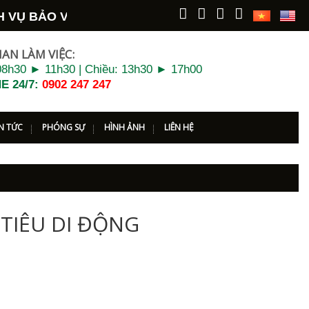
VỤ BẢO VỆ - VỆ SĨ
LONG HẢI
KÍNH CHÀO QUÝ KH
IAN LÀM VIỆC:
8h30 ► 11h30 | Chiều: 13h30 ► 17h00
E 24/7:
0902 247 247
IN TỨC
PHÓNG SỰ
HÌNH ẢNH
LIÊN HỆ
 TIÊU DI ĐỘNG