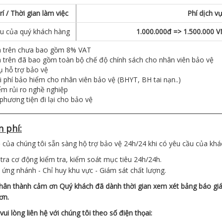
rí / Thời gian làm việc
Phí dịch v
u của quý khách hàng
1.000.000đ => 1.500.000 
á trên chưa bao gồm 8% VAT
 trên đã bao gồm toàn bộ chế độ chính sách cho nhân viên bảo vệ
ụ hỗ trợ bảo vệ
i phí bảo hiểm cho nhân viên bảo vệ (BHYT, BH tai nạn..)
m rủi ro nghề nghiệp
 phương tiện đi lại cho bảo vệ
 phí:
 của chúng tôi sẵn sàng hộ trợ bảo vệ 24h/24 khi có yêu cầu của khá
 tra cơ động kiểm tra, kiểm soát mục tiêu 24h/24h.
 ứng nhánh - Chỉ huy khu vực - Giám sát chất lượng.
chân thành cảm ơn Quý khách đã dành thời gian xem xét bảng báo gi
ơn.
n vui lòng liên hệ với chúng tôi theo số điện thọai: